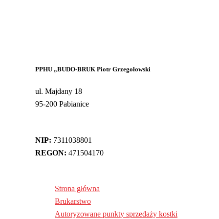
PPHU „BUDO-BRUK Piotr Grzegołowski
ul. Majdany 18
95-200 Pabianice
NIP:
7311038801
REGON:
471504170
Strona główna
Brukarstwo
Autoryzowane punkty sprzedaży kostki